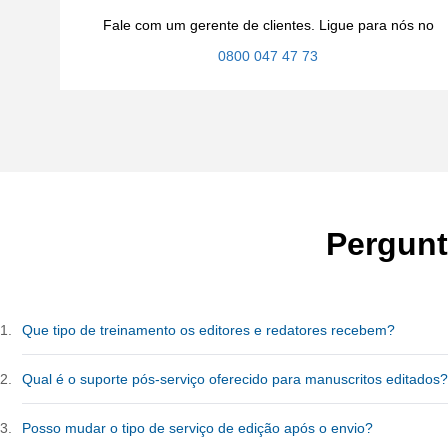
Fale com um gerente de clientes. Ligue para nós no
0800 047 47 73
Pergunt
1.
Que tipo de treinamento os editores e redatores recebem?
Todos os nossos editores e redatores passam pelo programa de Tre
2.
Qual é o suporte pós-serviço oferecido para manuscritos editados?
programas personalizados. Nossos redatores médicos recebem tr
os nossos editores recebem treinamento intensivo em língua ingle
Como parte do serviço de Revisão Premium, oferecemos o seguint
3.
Posso mudar o tipo de serviço de edição após o envio?
gramática, pontuação e estilo de inglês americano e britânico.