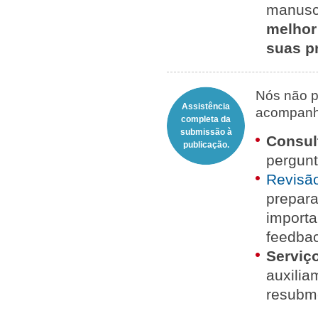
manuscr
melhor
suas p
Nós não p
Assistência
acompanha
completa da
submissão à
Consul
publicação.
pergunt
Revisão
prepara
importa
feedbac
Serviç
auxilia
resubme