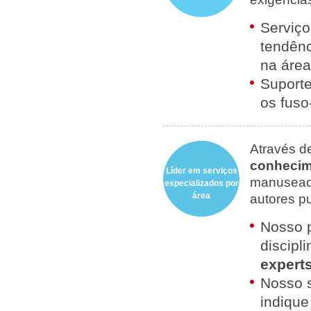
Serviço
tendênc
na área
Suporte
os fuso
Através d
conhecim
Líder em serviços
manuseado
especializados por
área
autores p
Nosso p
discipl
expert
Nosso s
indique