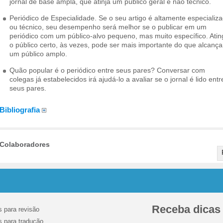
jornal de base ampla, que atinja um público geral e não técnico.
Periódico de Especialidade. Se o seu artigo é altamente especializ
ou técnico, seu desempenho será melhor se o publicar em um
periódico com um público-alvo pequeno, mas muito específico. Ating
o público certo, às vezes, pode ser mais importante do que alcança
um público amplo.
Quão popular é o periódico entre seus pares? Conversar com
colegas já estabelecidos irá ajudá-lo a avaliar se o jornal é lido entr
seus pares.
Bibliografia
Colaboradores
Receba dicas s
s para revisão
s para tradução