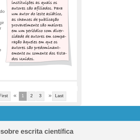
ado
ir
r
e
«
»
First
1
2
3
Last
obre escrita científica