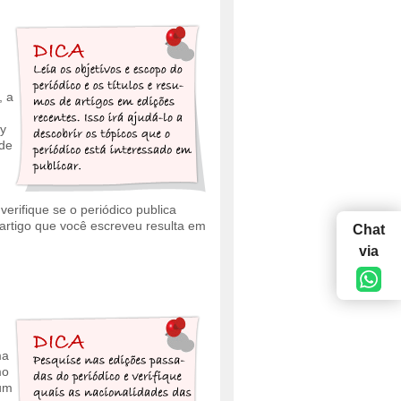
, a
gy
 de
erifique se o periódico publica
artigo que você escreveu resulta em
Chat
via
ma
mo
 um