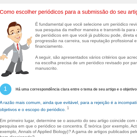
Como escolher periódicos para a submissão do seu arti
É fundamental que você selecione um periódico revi
sua pesquisa da melhor maneira e transmiti-la para o 
de periódicos em que você já publicou pode, direta e
progressão na carreira, sua reputação profissional 
financiamento.
A seguir, são apresentados vários critérios que acr
na escolha precisa de um periódico revisado por pa
manuscrito.
1
Há uma correspondência clara entre o tema de seu artigo e o objetivo
A razão mais comum, ainda que evitável, para a rejeição é a incompati
1
objetivos e o escopo do periódico.
Em primeiro lugar, determine se o assunto do seu artigo coincide com 
pesquisa em que o periódico se concentra. É teórica (por exemplo, Act
exemplo, Annals of Applied Biology)? A gama de artigos publicados pe
bem direcionado?