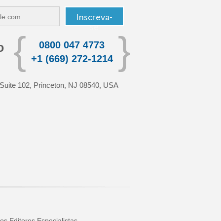
{
}
0800 047 4773
o
+1 (669) 272-1214
 Suite 102, Princeton, NJ 08540, USA
os Editores Especialistas