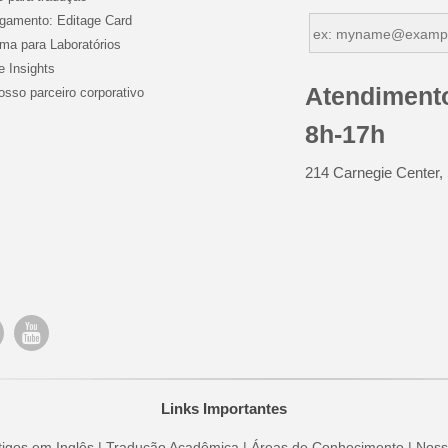
gamento: Editage Card
ma para Laboratórios
e Insights
Atendiment
osso parceiro corporativo
8h-17h
214 Carnegie Center,
Links Importantes
tigos em Inglês
|
Tradução Acadêmica
|
Áreas de Conhecimento
|
Noss