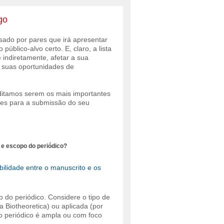
go
sado por pares que irá apresentar
público-alvo certo. E, claro, a lista
 indiretamente, afetar a sua
e suas oportunidades de
editamos serem os mais importantes
res para a submissão do seu
 e escopo do periódico?
bilidade entre o manuscrito e os
o do periódico. Considere o tipo de
a Biotheoretica) ou aplicada (por
lo periódico é ampla ou com foco